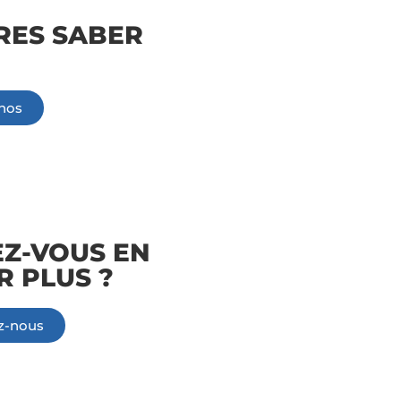
RES SABER
nos
Information
Z-VOUS EN
R PLUS ?
z-nous