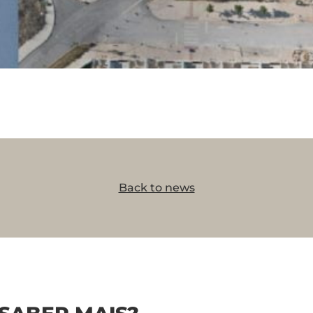
Back to news
Information