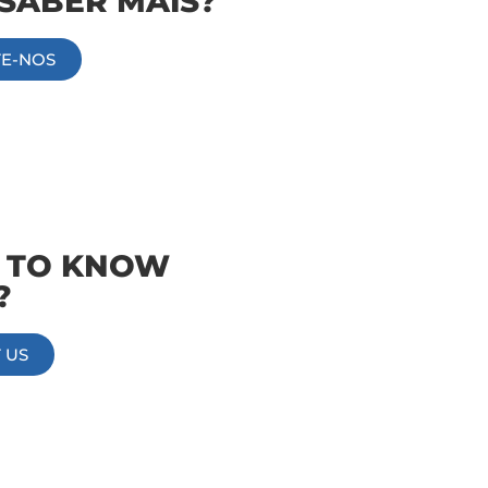
SABER MAIS?
E-NOS
Information
 TO KNOW
?
 US
Information